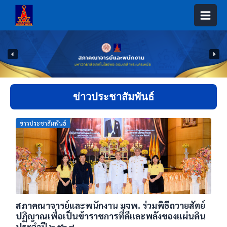
Skip
to
content
ข่าวประชาสัมพันธ์
Posted
ข่าวประชาสัมพันธ์
on
สภาคณาจารย์และพนักงาน มจพ. ร่วมพิธีถวายสัตย์
ปฏิญาณเพื่อเป็นข้าราชการที่ดีและพลังของแผ่นดิน
ประจำปี ๒๕๖๙