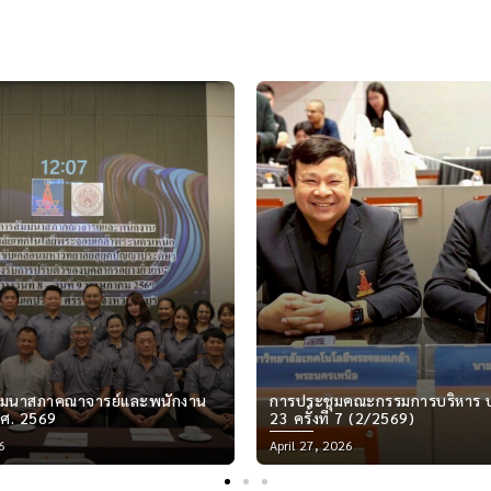
คณะกรรมการบริหาร ปขมท. ชุดที่
การประชุม ปอมท. สมัยสามัญ ครั้
 7 (2/2569)
ณมหาวิทยาลัยมหาสารคาม
Posted
26
April 27, 2026
on