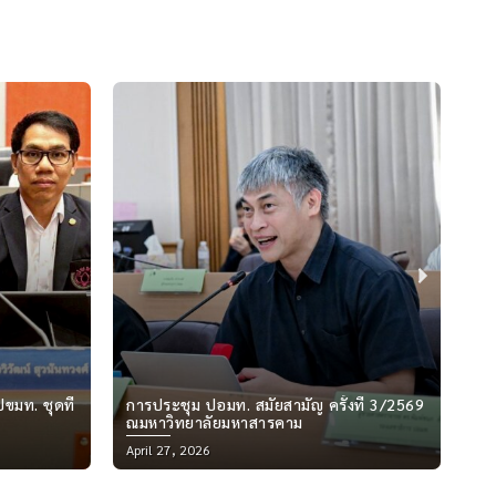
Next
งที่ 3/2569
สภาคณาจารย์และพนักงาน มหาวิทยาลัย
กา
เทคโนโลยีพระจอมเกล้าพระนครเหนือ ขอ
ผล
แสดงความยินดีกับ ศาสตราจารย์ ดร.ปณิตา
Posted
Pos
March 24, 2026
Ma
วรรณพิรุณ เนื่องในโอกาสได้รับ
on
on
ประกาศนียบัตร “รางวัลอาจารย์ต้นแบบด้าน
การสอน ประจำปี พ.ศ. 2569”