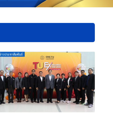
Posted
ข่าวประชาสัมพันธ์
on