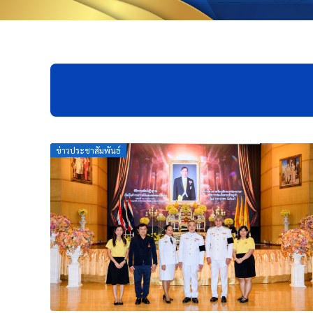
Posted
ข่าวประชาสัมพันธ์
on