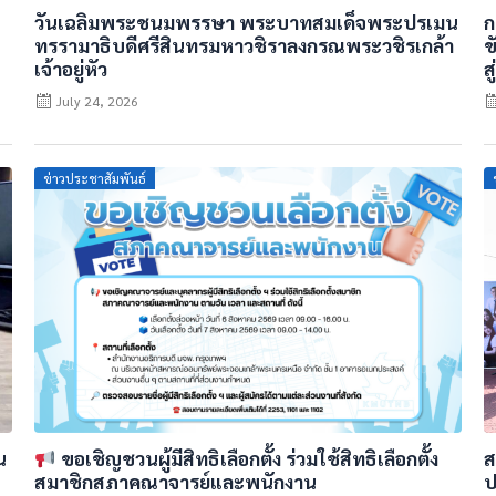
วันเฉลิมพระชนมพรรษา พระบาทสมเด็จพระปรเมน
ก
ทรรามาธิบดีศรีสินทรมหาวชิราลงกรณพระวชิรเกล้า
ข
เจ้าอยู่หัว
ส
July 24, 2026
Posted
ข่าวประชาสัมพันธ์
on
น
ขอเชิญชวนผู้มีสิทธิเลือกตั้ง ร่วมใช้สิทธิเลือกตั้ง
ส
สมาชิกสภาคณาจารย์และพนักงาน
ป